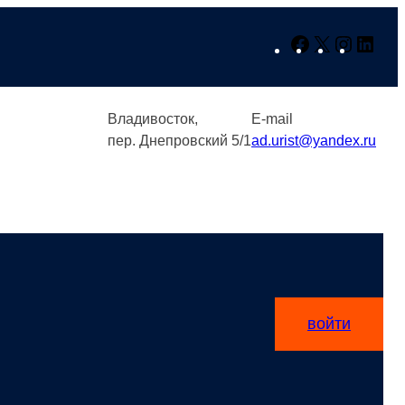
Facebook
X
Instagr
Link
Владивосток,
E-mail
пер. Днепровский 5/1
ad.urist@yandex.ru
войти