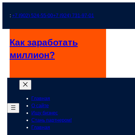
Перейти
к
:
+7 (902) 524-55-00
+7 (924) 731-97-01
содержимому
Как заработать
миллион?
Главная
О сайте
Ищу бизнес
Стань партнером!
Главная