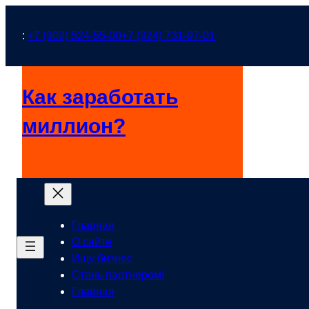
Перейти
к
:
+7 (902) 524-55-00
+7 (924) 731-97-01
содержимому
Как заработать
миллион?
Главная
О сайте
Ищу бизнес
Стань партнером!
Главная