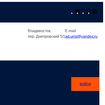
Facebook
X
Instagr
Link
Владивосток,
E-mail
пер. Днепровский 5/1
ad.urist@yandex.ru
войти