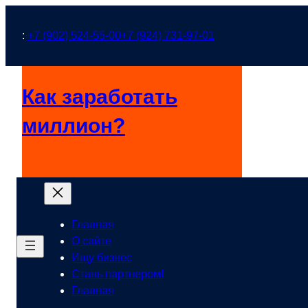
Перейти
к
:
+7 (902) 524-55-00
+7 (924) 731-97-01
содержимому
Как заработать
миллион?
Главная
О сайте
Ищу бизнес
Стань партнером!
Главная