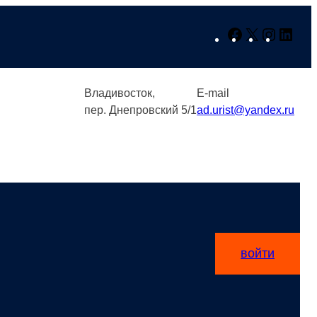
Facebook
X
Instagr
Link
Владивосток,
E-mail
пер. Днепровский 5/1
ad.urist@yandex.ru
войти