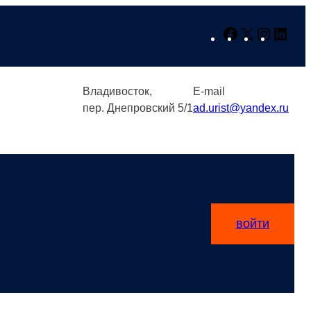
Facebook
X
Instagr
Link
Владивосток,
E-mail
пер. Днепровский 5/1
ad.urist@yandex.ru
войти