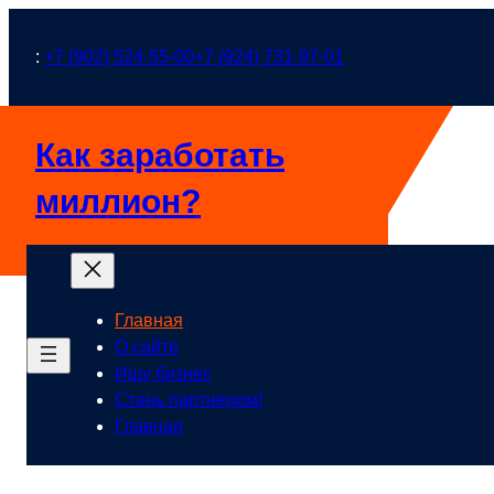
Перейти
к
:
+7 (902) 524-55-00
+7 (924) 731-97-01
содержимому
Как заработать
миллион?
Главная
О сайте
Ищу бизнес
Стань партнером!
Главная