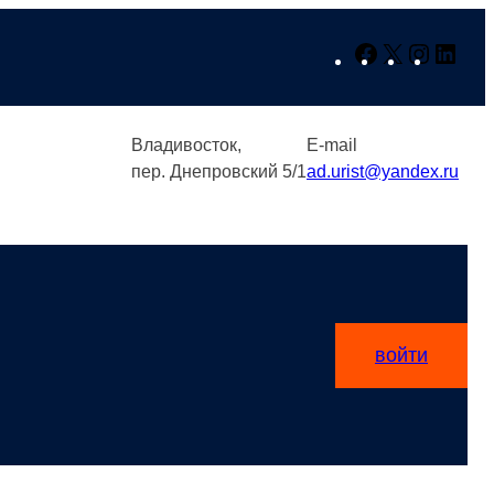
Facebook
X
Instagr
Link
Владивосток,
E-mail
пер. Днепровский 5/1
ad.urist@yandex.ru
войти