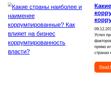
Какие
корр
корр
09.12.20
Успех пр
факторов
прямо ил
странах 
Read 