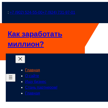
Перейти
к
:
+7 (902) 524-55-00
+7 (924) 731-97-01
содержимому
Как заработать
миллион?
Главная
О сайте
Ищу бизнес
Стань партнером!
Главная