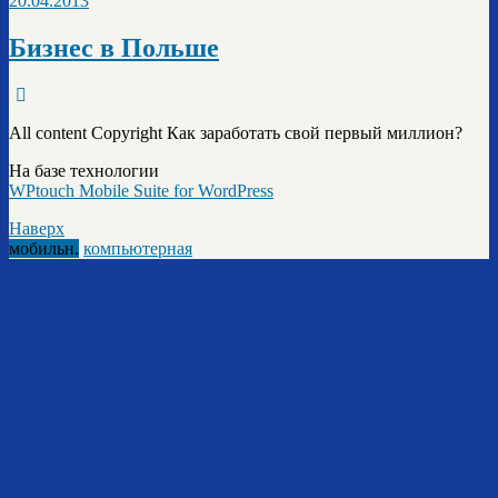
20.04.2013
Бизнес в Польше
All content Copyright Как заработать свой первый миллион?
На базе технологии
WPtouch Mobile Suite for WordPress
Наверх
мобильн.
компьютерная