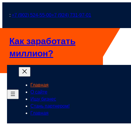
Перейти
к
:
+7 (902) 524-55-00
+7 (924) 731-97-01
содержимому
Как заработать
миллион?
Главная
О сайте
Ищу бизнес
Стань партнером!
Главная