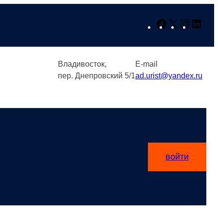
Facebook
X
Instagr
Link
Владивосток,
E-mail
пер. Днепровский 5/1
ad.urist@yandex.ru
войти