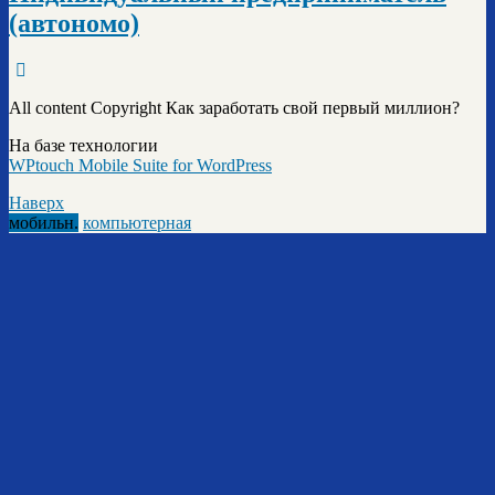
(автономо)
All content Copyright Как заработать свой первый миллион?
На базе технологии
WPtouch Mobile Suite for WordPress
Наверх
мобильн.
компьютерная