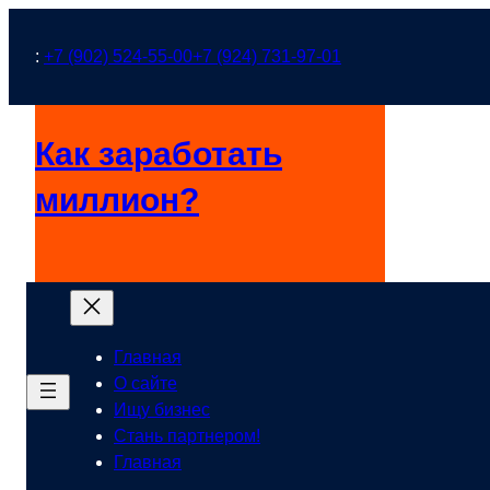
Перейти
к
:
+7 (902) 524-55-00
+7 (924) 731-97-01
содержимому
Как заработать
миллион?
Главная
О сайте
Ищу бизнес
Стань партнером!
Главная