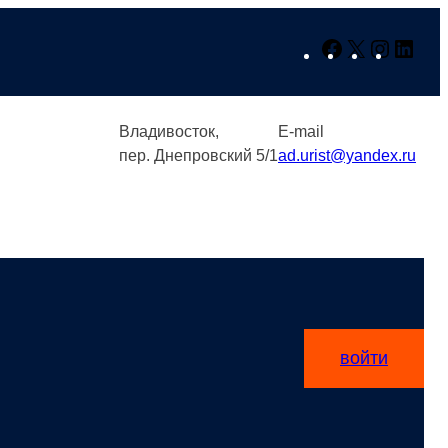
Facebook
X
Instagr
Link
Владивосток,
E-mail
пер. Днепровский 5/1
ad.urist@yandex.ru
войти