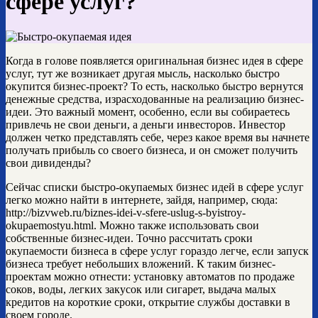
сфере услуг?
Когда в голове появляется оригинальная бизнес идея в сфере
услуг, тут же возникает другая мысль, насколько быстро
окупится бизнес-проект? То есть, насколько быстро вернутся
денежные средства, израсходованные на реализацию бизнес-
идеи. Это важный момент, особенно, если вы собираетесь
привлечь не свои деньги, а деньги инвесторов. Инвестор
должен четко представлять себе, через какое время вы начнете
получать прибыль со своего бизнеса, и он сможет получить
свои дивиденды?
Сейчас списки быстро-окупаемых бизнес идей в сфере услуг
легко можно найти в интернете, зайдя, например, сюда:
http://bizvweb.ru/biznes-idei-v-sfere-uslug-s-byistroy-
okupaemostyu.html. Можно также использовать свои
собственные бизнес-идеи. Точно рассчитать сроки
окупаемости бизнеса в сфере услуг гораздо легче, если запуск
бизнеса требует небольших вложений. К таким бизнес-
проектам можно отнести: установку автоматов по продаже
соков, воды, легких закусок или сигарет, выдача малых
кредитов на короткие сроки, открытие службы доставки в
своем городе.