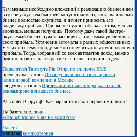
Чем меньше необходимо вложений в реализацию бизнес-идеи
в сфере услуг, тем быстрее наступит момент, когда ваш малый
бизнес полностью окупится, и начнет приносить его
владельцу прибыль. Однако не нужно забывать о том, меньше
вложишь, меньше получишь. Поэтому даже такой быстро-
окупаемый бизнес нужно расширять, тем самым увеличивая
свою прибыль. Установив автоматы в разных общественных
местах по всему городу, можно получить достаточно хорошую
прибыль. Тогда, собранный со всех автоматов доход, можно
будет направить на открытие настоящего крупного дела.
Поделиться
Твитнуть
Pin
Отпр. по эл. почте
SMS
предыдущая запись
Обзор успешного бизнес-проекта
клининговой компании в Москве
следующая запись
Презентационные стенды, как способ
рекламирования вашего бизнеса
All content Copyright Как заработать свой первый миллион?
На базе технологии
WPtouch Mobile Suite for WordPress
Наверх
мобильн.
компьютерная