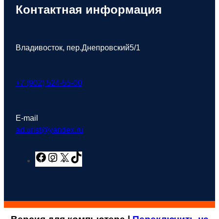
Контактная информация
Владивосток, пер.Днепровский5/1
+7 (902) 524-55-00
E-mail
ad.urist@yandex.ru
F
I
X
T
a
n
i
c
s
k
e
t
T
b
a
o
o
g
k