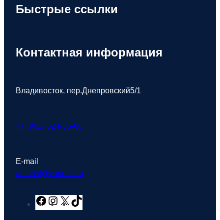
Быстрые ссылки
Контактная информация
Владивосток, пер.Днепровский5/1
+7 (902) 524-55-00
E-mail
ad.urist@yandex.ru
F
I
X
T
a
n
i