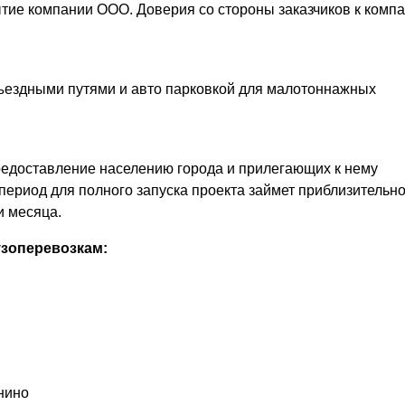
ытие компании ООО. Доверия со стороны заказчиков к комп
ъездными путями и авто парковкой для малотоннажных
предоставление населению города и прилегающих к нему
период для полного запуска проекта займет приблизительн
и месяца.
узоперевозкам:
нино