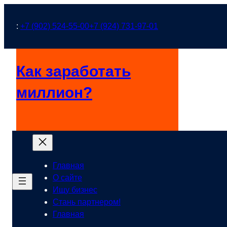
Перейти
к
:
+7 (902) 524-55-00
+7 (924) 731-97-01
содержимому
Как заработать
миллион?
Главная
О сайте
Ищу бизнес
Стань партнером!
Главная