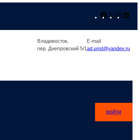
Facebook
X
Instagr
Link
Владивосток,
E-mail
пер. Днепровский 5/1
ad.urist@yandex.ru
войти