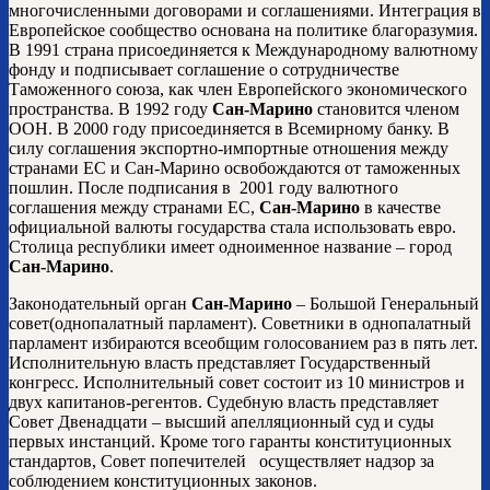
многочисленными договорами и соглашениями. Интеграция в
Европейское сообщество основана на политике благоразумия.
В 1991 страна присоединяется к Международному валютному
фонду и подписывает соглашение о сотрудничестве
Таможенного союза, как член Европейского экономического
пространства. В 1992 году
Сан-Марино
становится членом
ООН. В 2000 году присоединяется в Всемирному банку. В
силу соглашения экспортно-импортные отношения между
странами ЕС и Сан-Марино освобождаются от таможенных
пошлин. После подписания в 2001 году валютного
соглашения между странами ЕС,
Сан-Марино
в качестве
официальной валюты государства стала использовать евро.
Столица республики имеет одноименное название – город
Сан-Марино
.
Законодательный орган
Сан-Марино
– Большой Генеральный
совет(однопалатный парламент). Советники в однопалатный
парламент избираются всеобщим голосованием раз в пять лет.
Исполнительную власть представляет Государственный
конгресс. Исполнительный совет состоит из 10 министров и
двух капитанов-регентов. Судебную власть представляет
Совет Двенадцати – высший апелляционный суд и суды
первых инстанций. Кроме того гаранты конституционных
стандартов, Совет попечителей осуществляет надзор за
соблюдением конституционных законов.