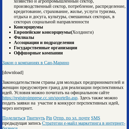
хозяйство и агропромышленный сектор,
производственный сектор, потребление, распределение,
кредитование, страхование, жилье, услуги туризма,
отдыха и досуга, культуры, смешанных секторах, в
секторах социальной направленности
Консорциумы
Европейские консорциумы(
Холдинги)
Филиалы
Ассоциации и подразделения
Государственные организации
Оффшорные компании
Закон о компаниях в Сан-Марино
[download]
Законодательством страны для молодых предпринимателей и
женщин предусмотрен гранд для реализации перспективных
идей. Условия можно почитать на официальном сайте
https://registroimprese.cc.sm/sportello.asp
. Здесь также можно
подать заявки на участие в конкурсе перспективных идей,
через интернет.
Поделиться
Твитнуть
Pin
Отпр. по эл. почте
SMS
предыдущая запись
Стратегии e-майл маркетинга в интернет-
бизнесе