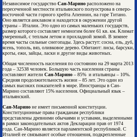
Независимое государство
Сан-Марино
расположено на
пересеченной местности итальянского полуострова в северо-
восточной части горного хребта Апеннин, на горе Титано.
Оно является анклавом и находится в окружении другой
страны – Италии. Это одно из самых маленьких государств,
размер которого составляет немногим более 61 кв. км. Климат
умеренный, с теплым летом и прохладной зимой. В зимнее
время часты сильные снегопады. Здесь растут: сосна, ель, дуб,
ясень, тополь, вяз, оливковое дерево. Обитают: лисы, барсуки,
кроты, ежи, зайцы, ласки и другие виды животных.
Общая численность населения по состоянию на 29 марта 2013
года – 32538 человек. Большую часть населения страны
составляют жители
Сан-Марино
– 85% и итальянцы – 10%.
Средняя продолжительность жизни – 85 лет. Это один из
самых высоких показателей в мире. Иностранцы в Сан-
Марино составляют 15% населения. Официальный язык –
итальянский.
Сан-Марино
не имеет письменной конституции.
Конституционные права гражданам республики
представлены древними обычаями и уставами, выделенными
в рамки законодательных актов Декларации прав от 1974
года. Сан-Марино является парламентской республикой. С
Италией ее связывают особые отношения, подкрепленные