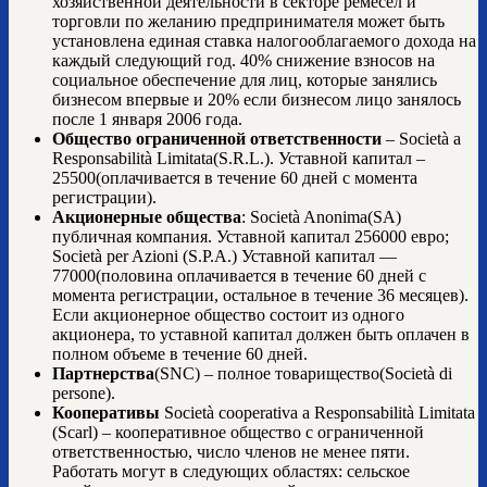
хозяйственной деятельности в секторе ремесел и
торговли по желанию предпринимателя может быть
установлена единая ставка налогооблагаемого дохода на
каждый следующий год. 40% снижение взносов на
социальное обеспечение для лиц, которые занялись
бизнесом впервые и 20% если бизнесом лицо занялось
после 1 января 2006 года.
Общество ограниченной ответственности
– Società a
Responsabilità Limitata(S.R.L.). Уставной капитал –
25500(оплачивается в течение 60 дней с момента
регистрации).
Акционерные общества
: Società Anonima(SA)
публичная компания. Уставной капитал 256000 евро;
Società per Azioni (S.P.A.) Уставной капитал —
77000(половина оплачивается в течение 60 дней с
момента регистрации, остальное в течение 36 месяцев).
Если акционерное общество состоит из одного
акционера, то уставной капитал должен быть оплачен в
полном объеме в течение 60 дней.
Партнерства
(SNC) – полное товарищество(Società di
persone).
Кооперативы
Società cooperativa a Responsabilità Limitata
(Scarl) – кооперативное общество с ограниченной
ответственностью, число членов не менее пяти.
Работать могут в следующих областях: сельское