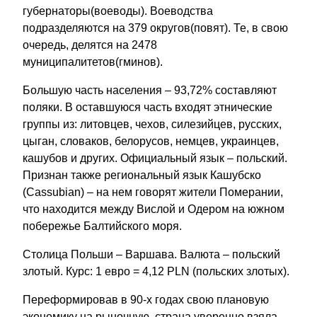
губернаторы(воеводы). Воеводства
подразделяются на 379 округов(повят). Те, в свою
очередь, делятся на 2478
муниципалитетов(гминов).
Большую часть населения – 93,72% составляют
поляки. В оставшуюся часть входят этнические
группы из: литовцев, чехов, силезийцев, русских,
цыган, словаков, белорусов, немцев, украинцев,
кашубов и других. Официальный язык – польский.
Признан также региональный язык Кашубско
(Cassubian) – на нем говорят жители Померании,
что находится между Вислой и Одером на южном
побережье Балтийского моря.
Столица Польши – Варшава. Валюта – польский
злотый. Курс: 1 евро = 4,12 PLN (польских злотых).
Переформировав в 90-х годах свою плановую
экономику на рыночную, страна уверенно взяла