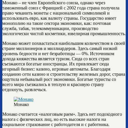
Монако – не член Европейского союза, однако через
таможенный союз с Францией с 2002 года страна получила
право чеканить монеты с национальной символикой и
использовать евро, как валюту страны. Государство имеет
монополию на такие сектора экономики, как: почтовая
служба, табак, телекоммуникации, производство
экологически чистой косметики, ювелирная промышленность.
Монако может похвастаться наибольшим количеством в своей
стране миллионеров и миллиардеров. Здесь самый низкий
уровень бедности и нет безработицы — 0%. Источником
дохода княжества является туризм. Сюда со всех стран
съезжаются богатые иностранцы. Их привлекает сюда
игорный бизнес: казино, игровые автоматы. Благодаря
созданию сети казино и строительству железных дорог, страна
ощутила небывалый рост экономики. Богатые туристы со
всего мира съезжались в теплую и красивую страну
отдохнуть, развлечься.
Монако
Монако считается «налоговым раем». Здесь нет подоходного
налога с физических лиц, но есть высокие налоги на
социальное страхование с работодателя и с работника.