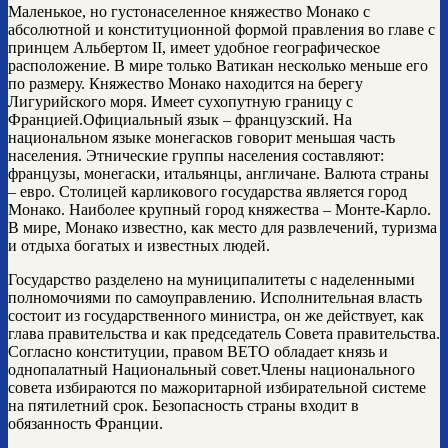
Маленькое, но густонаселенное княжество Монако с
абсолютной и конституционной формой правления во главе с
принцем Альбертом II, имеет удобное географическое
расположение. В мире только Ватикан несколько меньше его
по размеру. Княжество Монако находится на берегу
Лигурийского моря. Имеет сухопутную границу с
Францией.Официальный язык – французский. На
национальном языке монегасков говорит меньшая часть
населения. Этнические группы населения составляют:
французы, монегаски, итальянцы, англичане. Валюта страны
– евро. Столицей карликового государства является город
Монако. Наиболее крупный город княжества – Монте-Карло.
В мире, Монако известно, как место для развлечений, туризма
и отдыха богатых и известных людей.
Государство разделено на муниципалитеты с наделенными
полномочиями по самоуправлению. Исполнительная власть
состоит из государственного министра, он же действует, как
глава правительства и как председатель Совета правительства.
Согласно конституции, правом ВЕТО обладает князь и
однопалатный Национальный совет.Члены национального
совета избираются по мажоритарной избирательной системе
на пятилетний срок. Безопасность страны входит в
обязанность Франции.